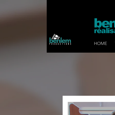
ben
réali
HOME