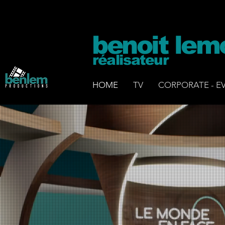
benoit lem
réalisateur
HOME
TV
CORPORATE - E